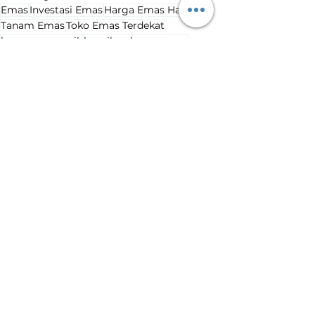
Emas
Investasi Emas
Harga Emas Hari Ini
Tanam Emas
Toko Emas Terdekat
harga emas naik
kenaikan harga emas
Harga Emas Hari Ini
Lihat Semua
Postingan Terakhir