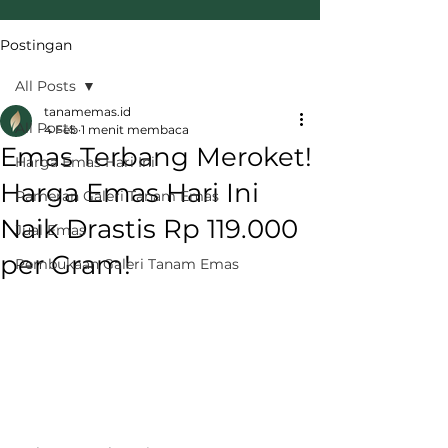
Postingan
All Posts
tanamemas.id
All Posts
4 Feb
1 menit membaca
Emas Terbang Meroket!
Harga Emas Hari Ini
Harga Emas Hari Ini
Pameran Galeri Tanam Emas
Naik Drastis Rp 119.000
Jual Emas
per Gram!
Pembukaan Galeri Tanam Emas