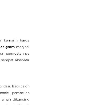
n kemarin, harga 
per gram
 menjadi 
pun penguatannya 
 sempat khawatir 
idasi. Bagi calon 
ncicil pembelian 
h aman dibanding 