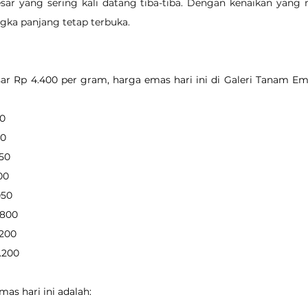
r yang sering kali datang tiba-tiba. Dengan kenaikan yang mas
gka panjang tetap terbuka.
r Rp 4.400 per gram, harga emas hari ini di Galeri Tanam Ema
00
50
650
700
050
.800
.200
0.200
as hari ini adalah: