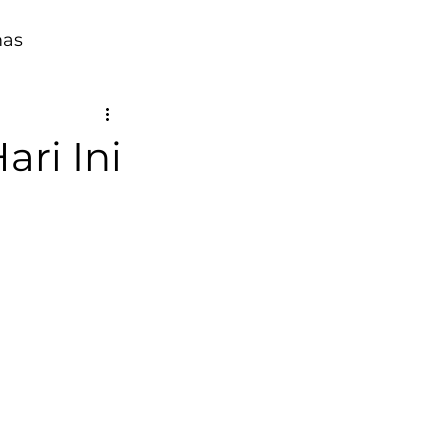
mas
ri Ini