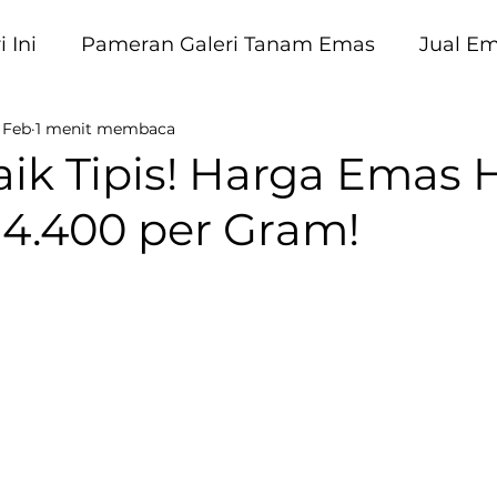
 Ini
Pameran Galeri Tanam Emas
Jual E
 Feb
1 menit membaca
am Emas
k Tipis! Harga Emas Ha
 4.400 per Gram!