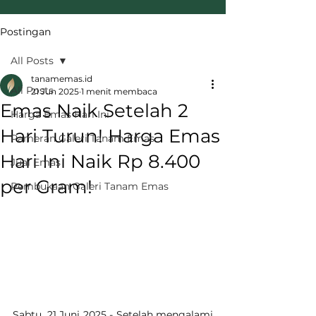
Postingan
All Posts
tanamemas.id
All Posts
21 Jun 2025
1 menit membaca
Emas Naik Setelah 2
Harga Emas Hari Ini
Hari Turun! Harga Emas
Pameran Galeri Tanam Emas
Hari Ini Naik Rp 8.400
Jual Emas
per Gram!
Pembukaan Galeri Tanam Emas
Sabtu, 21 Juni 2025 - Setelah mengalami 