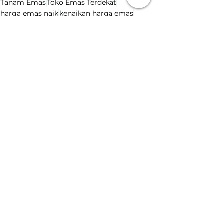
Tanam Emas
Toko Emas Terdekat
harga emas naik
kenaikan harga emas
Harga Emas Hari Ini
Lihat Semua
Postingan Terakhir