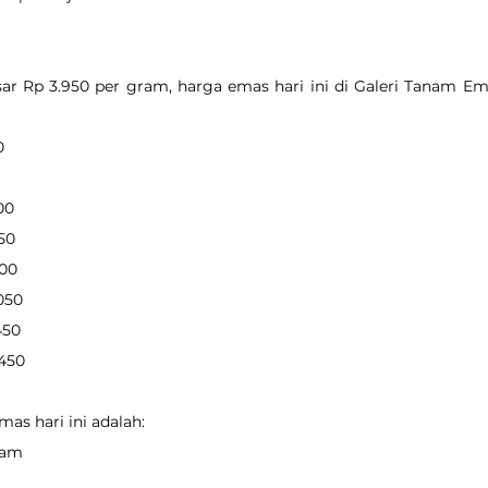
r Rp 3.950 per gram, harga emas hari ini di Galeri Tanam Ema
0
900
950
800
.050
450
.450
as hari ini adalah:
gram