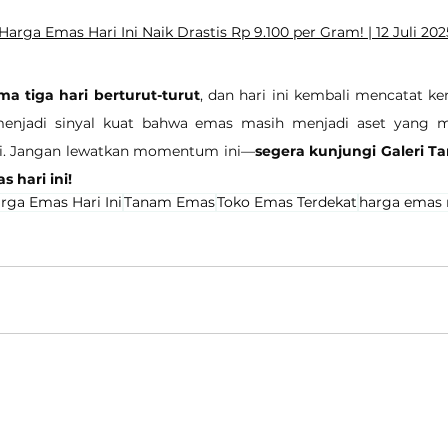
arga Emas Hari Ini Naik Drastis Rp 9.100 per Gram! | 12 Juli 202
a tiga hari berturut-turut
, dan hari ini kembali mencatat ke
 menjadi sinyal kuat bahwa emas masih menjadi aset yang m
mi. Jangan lewatkan momentum ini—
segera kunjungi Galeri T
 hari ini!
rga Emas Hari Ini
Tanam Emas
Toko Emas Terdekat
harga emas 