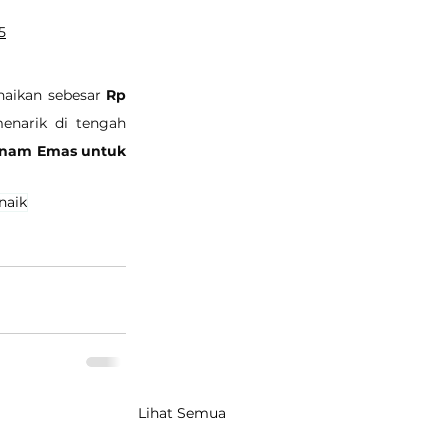
5
naikan sebesar 
Rp 
enarik di tengah 
anam Emas untuk 
naik
Lihat Semua