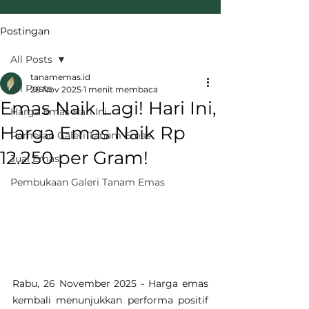
Postingan
All Posts
tanamemas.id
All Posts
26 Nov 2025
1 menit membaca
Emas Naik Lagi! Hari Ini,
Harga Emas Hari Ini
Harga Emas Naik Rp
Pameran Galeri Tanam Emas
12.250 per Gram!
Jual Emas
Pembukaan Galeri Tanam Emas
Rabu, 26 November 2025 - Harga emas 
kembali menunjukkan performa positif 