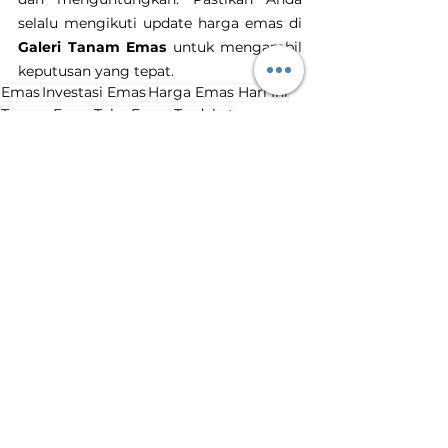
selalu mengikuti update harga emas di 
Galeri Tanam Emas
 untuk mengambil 
keputusan yang tepat.
Emas
Investasi Emas
Harga Emas Hari Ini
Tanam Emas
Toko Emas Terdekat
harga emas naik
kenaikan harga emas
Harga Emas Hari Ini
Lihat Semua
Postingan Terakhir