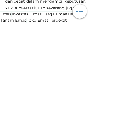
dan cepat dalam mengambil keputusan. 
Yuk, 
#InvestasiCuan
 sekarang juga!
Emas
Investasi Emas
Harga Emas Hari Ini
Tanam Emas
Toko Emas Terdekat
harga emas naik
kenaikan harga emas
Harga Emas Hari Ini
Lihat Semua
Postingan Terakhir