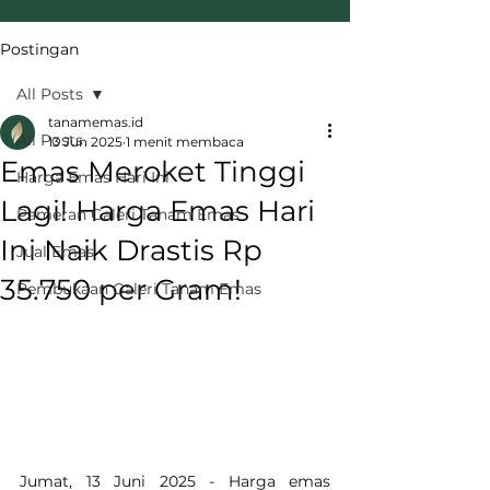
Postingan
All Posts
tanamemas.id
All Posts
13 Jun 2025
1 menit membaca
Emas Meroket Tinggi
Harga Emas Hari Ini
Lagi! Harga Emas Hari
Pameran Galeri Tanam Emas
Ini Naik Drastis Rp
Jual Emas
35.750 per Gram!
Pembukaan Galeri Tanam Emas
Jumat, 13 Juni 2025 - Harga emas 