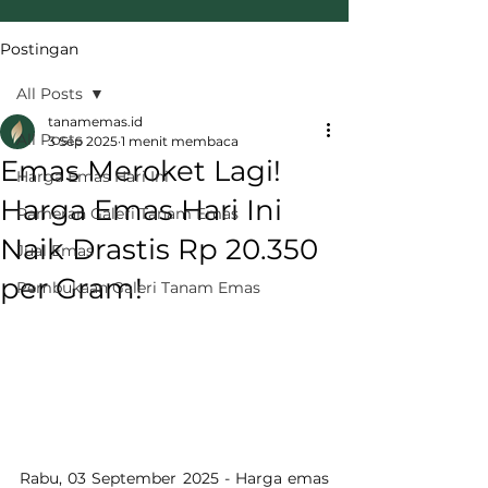
Postingan
All Posts
tanamemas.id
All Posts
3 Sep 2025
1 menit membaca
Emas Meroket Lagi!
Harga Emas Hari Ini
Harga Emas Hari Ini
Pameran Galeri Tanam Emas
Naik Drastis Rp 20.350
Jual Emas
per Gram!
Pembukaan Galeri Tanam Emas
Rabu, 03 September 2025 - Harga emas 