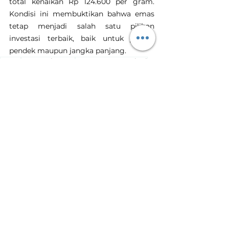
total kenaikan Rp 124.600 per gram. 
Kondisi ini membuktikan bahwa emas 
tetap menjadi salah satu pilihan 
investasi terbaik, baik untuk jangka 
pendek maupun jangka panjang.
Emas
Investasi Emas
Harga Emas Hari Ini
Tanam Emas
Toko Emas Terdekat
harga emas naik
kenaikan harga emas
Lihat Semua
Postingan Terakhir