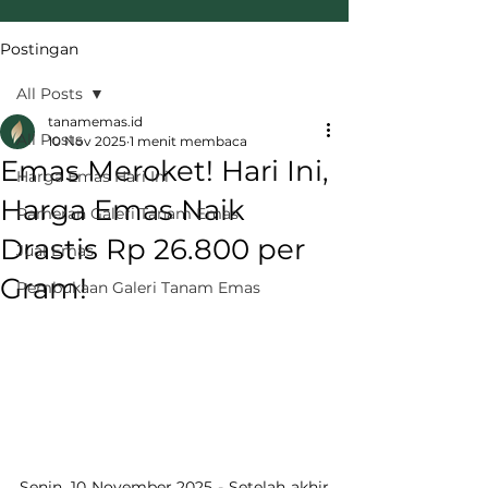
Postingan
All Posts
tanamemas.id
All Posts
10 Nov 2025
1 menit membaca
Emas Meroket! Hari Ini,
Harga Emas Hari Ini
Harga Emas Naik
Pameran Galeri Tanam Emas
Drastis Rp 26.800 per
Jual Emas
Gram!
Pembukaan Galeri Tanam Emas
Senin, 10 November 2025 - Setelah akhir 