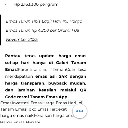
·       Rp 2.163.300 per gram
Emas Turun Tipis Lagi! Hari Ini, Harga 
Emas Turun Rp 4.200 per Gram! | 08 
November 2025
Pantau terus update harga emas 
setiap hari hanya di Galeri Tanam 
Emas!
Karena di sini, 
#TEmanCuan
 bisa 
mendapatkan 
emas asli 24K dengan 
harga transparan, buyback mudah, 
dan jaminan keaslian melalui QR 
Code resmi Tanam Emas App.
Emas
Investasi Emas
Harga Emas Hari Ini
Tanam Emas
Toko Emas Terdekat
harga emas naik
kenaikan harga emas
Harga Emas Hari Ini