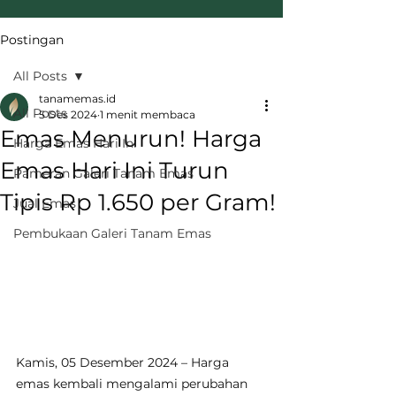
Postingan
All Posts
tanamemas.id
All Posts
5 Des 2024
1 menit membaca
Emas Menurun! Harga
Harga Emas Hari Ini
Emas Hari Ini Turun
Pameran Galeri Tanam Emas
Tipis Rp 1.650 per Gram!
Jual Emas
Pembukaan Galeri Tanam Emas
Kamis, 05 Desember 2024 – Harga 
emas kembali mengalami perubahan 