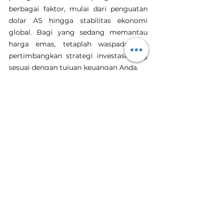
berbagai faktor, mulai dari penguatan 
dolar AS hingga stabilitas ekonomi 
global. Bagi yang sedang memantau 
harga emas, tetaplah waspada dan 
pertimbangkan strategi investasi yang 
sesuai dengan tujuan keuangan Anda.
Emas
Investasi Emas
Harga Emas Hari Ini
Tanam Emas
Toko Emas Terdekat
Harga Emas Hari Ini
Lihat Semua
Postingan Terakhir