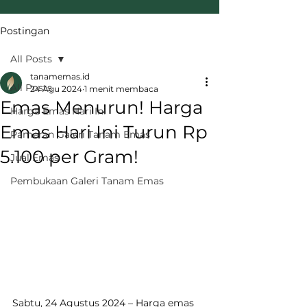
Postingan
All Posts
tanamemas.id
All Posts
24 Agu 2024
1 menit membaca
Emas Menurun! Harga
Harga Emas Hari Ini
Emas Hari Ini Turun Rp
Pameran Galeri Tanam Emas
5.100 per Gram!
Jual Emas
Pembukaan Galeri Tanam Emas
Sabtu, 24 Agustus 2024 – Harga emas 