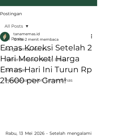
Postingan
All Posts
tanamemas.id
All Posts
13 Mei
2 menit membaca
Emas Koreksi Setelah 2
Harga Emas Hari Ini
Hari Meroket! Harga
Pameran Galeri Tanam Emas
Emas Hari Ini Turun Rp
Jual Emas
21.600 per Gram!
Pembukaan Galeri Tanam Emas
Rabu, 13 Mei 2026 - Setelah mengalami 