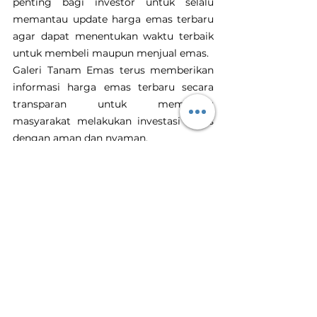
penting bagi investor untuk selalu 
memantau update harga emas terbaru 
agar dapat menentukan waktu terbaik 
untuk membeli maupun menjual emas.
Galeri Tanam Emas terus memberikan 
informasi harga emas terbaru secara 
transparan untuk membantu 
masyarakat melakukan investasi emas 
dengan aman dan nyaman.
Emas
Investasi Emas
Harga Emas Hari Ini
Tanam Emas
Toko Emas Terdekat
Harga Emas Turun
Penurunan Harga Emas
Harga Emas Hari Ini
Lihat Semua
Postingan Terakhir