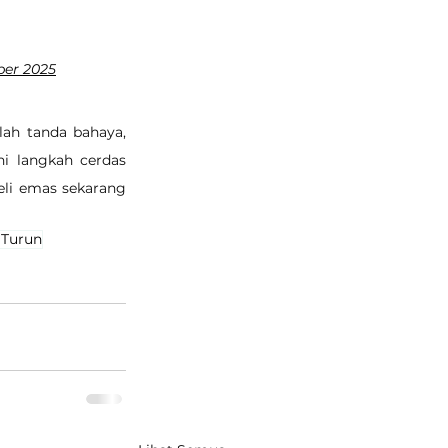
ber 2025
lah tanda bahaya, 
i langkah cerdas 
eli emas sekarang 
 Turun