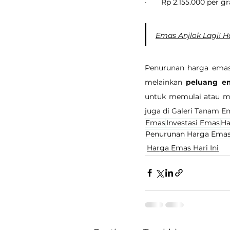
·       Rp 2.155.000 per 
Emas Anjlok Lagi! Ha
Penurunan harga emas 
melainkan 
peluang em
untuk memulai atau 
juga di Galeri Tanam E
Emas
Investasi Emas
Ha
Penurunan Harga Ema
Harga Emas Hari Ini