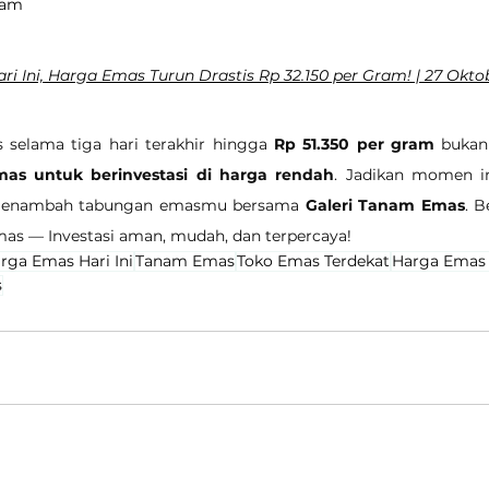
gram
ri Ini, Harga Emas Turun Drastis Rp 32.150 per Gram! | 27 Okto
selama tiga hari terakhir hingga 
Rp 51.350 per gram
 bukan
as untuk berinvestasi di harga rendah
. Jadikan momen in
menambah tabungan emasmu bersama 
Galeri Tanam Emas
. B
mas — Investasi aman, mudah, dan terpercaya!
rga Emas Hari Ini
Tanam Emas
Toko Emas Terdekat
Harga Emas
s