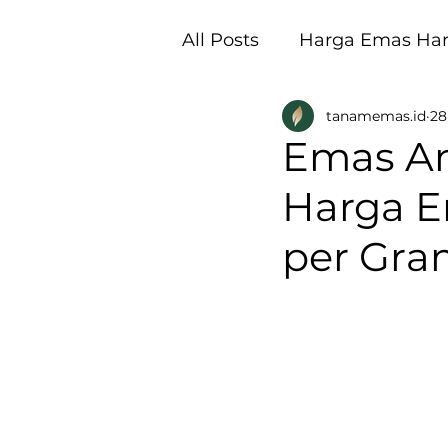
All Posts
Harga Emas Hari
tanamemas.id
28
Pembukaan Galeri Tan
Emas Anj
Harga E
per Gra