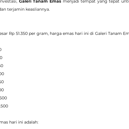
vestasi, 
Galeri Tanam Emas
 menjadi tempat yang tepat un
dan terjamin keasliannya.
ar Rp 51.350 per gram, harga emas hari ini di Galeri Tanam Em
0
50
50
000
850
100
.500
4.500
as hari ini adalah: