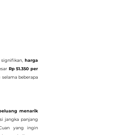
ignifikan, 
harga 
sar 
Rp 51.350 per 
g selama beberapa 
peluang menarik 
si jangka panjang 
Cuan
 yang ingin 