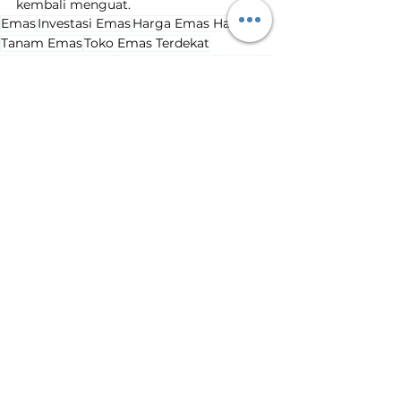
kembali menguat.
Emas
Investasi Emas
Harga Emas Hari Ini
Tanam Emas
Toko Emas Terdekat
Harga Emas Turun
Penurunan Harga Emas
Harga Emas Hari Ini
Lihat Semua
Postingan Terakhir