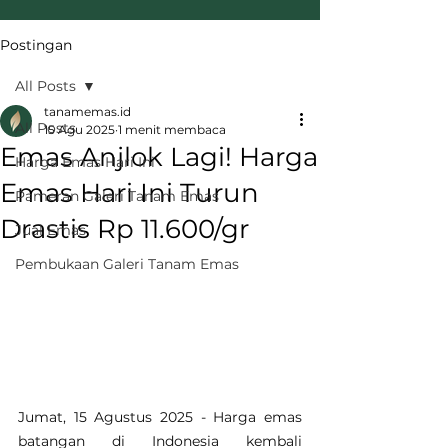
Postingan
All Posts
tanamemas.id
All Posts
15 Agu 2025
1 menit membaca
Emas Anjlok Lagi! Harga
Harga Emas Hari Ini
Emas Hari Ini Turun
Pameran Galeri Tanam Emas
Drastis Rp 11.600/gr
Jual Emas
Pembukaan Galeri Tanam Emas
Jumat, 15 Agustus 2025 - Harga emas 
batangan di Indonesia kembali 