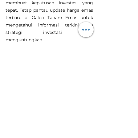
membuat keputusan investasi yang 
tepat. Tetap pantau update harga emas 
terbaru di Galeri Tanam Emas untuk 
mengetahui informasi terkini dan 
strategi investasi yang 
menguntungkan.
Emas
Investasi Emas
Harga Emas Hari Ini
Tanam Emas
Harga Emas Hari Ini
Lihat Semua
Postingan Terakhir