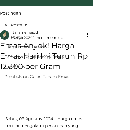
Postingan
All Posts
tanamemas.id
All Posts
3 Agu 2024
1 menit membaca
Emas Anjlok! Harga
Harga Emas Hari Ini
Emas Hari Ini Turun Rp
Pameran Galeri Tanam Emas
12.300 per Gram!
Jual Emas
Pembukaan Galeri Tanam Emas
Sabtu, 03 Agustus 2024 – Harga emas 
hari ini mengalami penurunan yang 