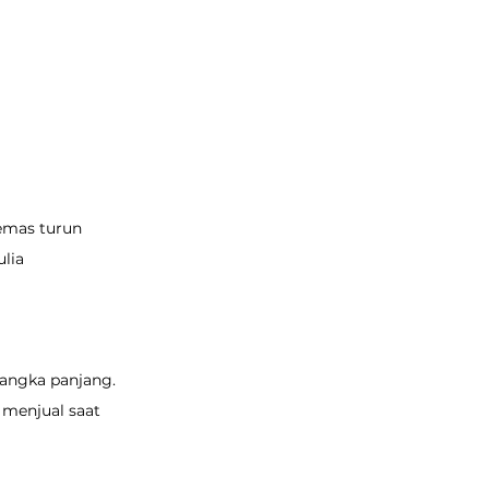
emas turun 
lia 
jangka panjang. 
u menjual saat 