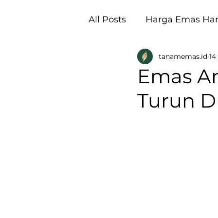
All Posts
Harga Emas Hari
tanamemas.id
14
Pembukaan Galeri Tan
Emas An
Turun D