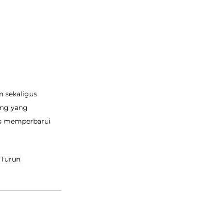
 sekaligus 
ang yang 
s memperbarui 
 Turun