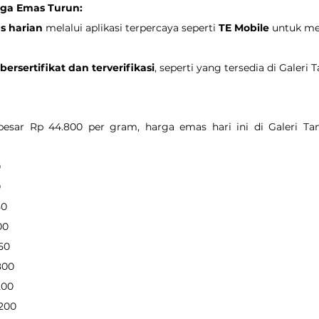
arga Emas Turun:
s harian
 melalui aplikasi terpercaya seperti 
TE Mobile
 untuk me
ersertifikat dan terverifikasi
, seperti yang tersedia di Galeri
esar Rp 44.800 per gram, harga emas hari ini di Galeri Ta
0
0
50
00
550
.800
200
.200