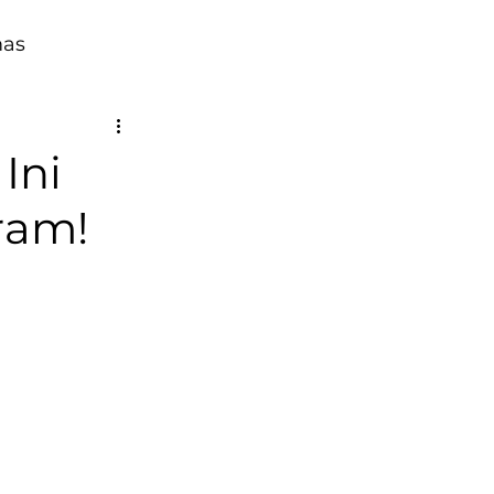
mas
Ini
ram!