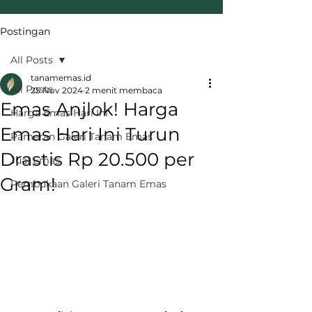
Postingan
All Posts
tanamemas.id
All Posts
25 Nov 2024
2 menit membaca
Emas Anjlok! Harga
Harga Emas Hari Ini
Emas Hari Ini Turun
Pameran Galeri Tanam Emas
Drastis Rp 20.500 per
Jual Emas
Gram!
Pembukaan Galeri Tanam Emas