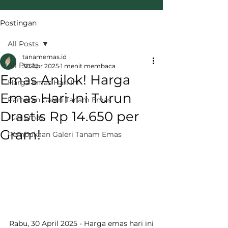
Postingan
All Posts
tanamemas.id
All Posts
30 Apr 2025
1 menit membaca
Emas Anjlok! Harga
Harga Emas Hari Ini
Emas Hari Ini Turun
Pameran Galeri Tanam Emas
Drastis Rp 14.650 per
Jual Emas
Gram!
Pembukaan Galeri Tanam Emas
Rabu, 30 April 2025 - Harga emas hari ini 