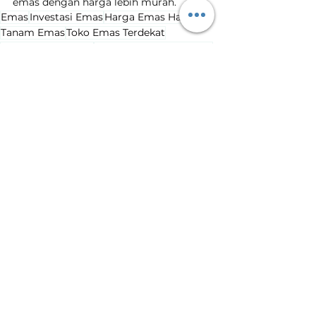
emas dengan harga lebih murah.
Emas
Investasi Emas
Harga Emas Hari Ini
Tanam Emas
Toko Emas Terdekat
Harga Emas Turun
Penurunan Harga Emas
Harga Emas Hari Ini
Lihat Semua
Postingan Terakhir