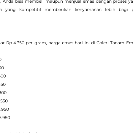
s
, Anda bisa membeli maupun menjual emas dengan proses ya
ga yang kompetitif memberikan kenyamanan lebih bagi p
r Rp 4.350 per gram, harga emas hari ini di Galeri Tanam Ema
0
300
.400
450
.800
2.550
5.950
85.950