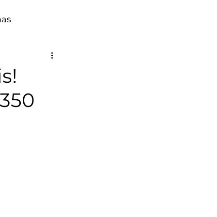
mas
s!
.350