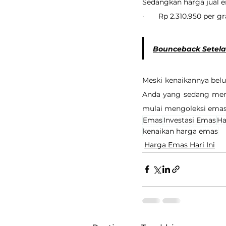
Sedangkan harga jual em
·       Rp 2.310.950 per 
Bounceback Setelah 
Meski kenaikannya belum
Anda yang sedang memp
mulai mengoleksi emas 
Emas
Investasi Emas
Ha
kenaikan harga emas
Harga Emas Hari Ini