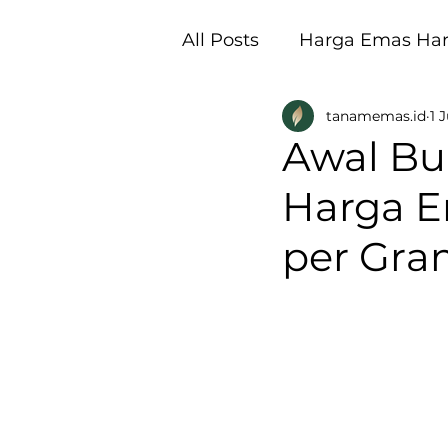
All Posts
Harga Emas Hari
tanamemas.id
1 J
Pembukaan Galeri Tan
Awal Bul
Harga E
per Gra