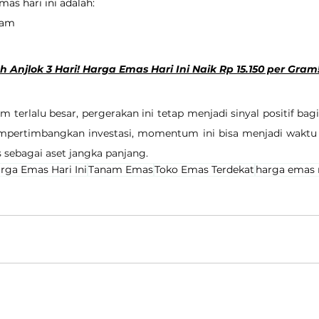
as hari ini adalah:
gram
Anjlok 3 Hari! Harga Emas Hari Ini Naik Rp 15.150 per Gram! 
 terlalu besar, pergerakan ini tetap menjadi sinyal positif bagi
ertimbangkan investasi, momentum ini bisa menjadi waktu 
sebagai aset jangka panjang.
rga Emas Hari Ini
Tanam Emas
Toko Emas Terdekat
harga emas 