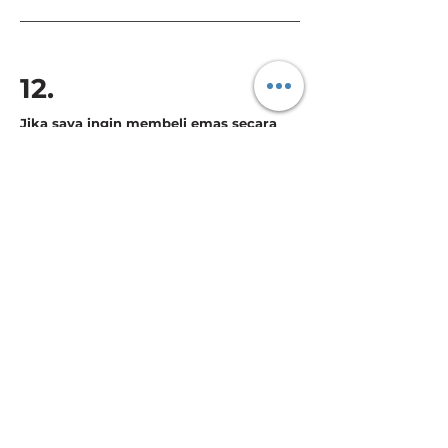
12.
Jika saya ingin membeli emas secara
bertahap hingga mencapai jumlah emas
yang saya inginkan, apakah saya harus
melakukan pembelian selanjutnya
dalam periode tertentu?
⦁ Tidak perlu. Anda bisa membeli emas
selanjutnya kapan saja.
13.